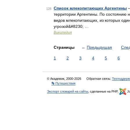
Список млекопитающих Аргентины
—
128
территории Аргентины. По состоянию н
видов млекопитающих, из которых один
угрозой&#8230; …
Википедия
Страницы
←
Предыдущая
Сле
1
2
3
4
5
6
© Академик, 2000-2026
Обратная связь:
Техподдерж
👣 Путешествия
Экспорт словарей на сайты
, сделанные на PHP,
Jo