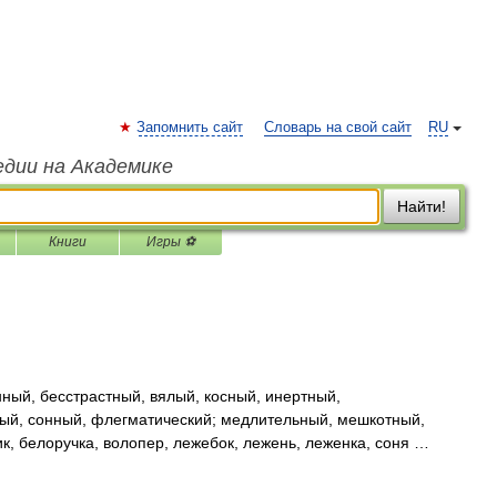
Запомнить сайт
Словарь на свой сайт
RU
едии на Академике
Найти!
Книги
Игры ⚽
ый, бесстрастный, вялый, косный, инертный,
ый, сонный, флегматический; медлительный, мешкотный,
к, белоручка, волопер, лежебок, лежень, леженка, соня …