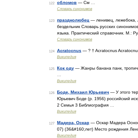
обломов
— См …
122
Словарь синонимов
празднолюбец
— ленивец, лежебока, л
123
бездельник Словарь русских синонимов
языка. Практический справочник. М.: Р
Словарь синонимов
Acratocnus
— ? † Acratocnus Acratocnus
124
Википедия
Кок оду
— Жанры банана панк, тропич
125
…
Википедия
Боде, Михаил Юрьевич
— У этого тер
126
Юрьевич Боде (р. 1956) российский ис
2 Семья 3 Библиография …
Википедия
Мадера, Оскар
— Оскар Мадера Основ
127
07) (36&#160;лет) Место рождения Ле
Википедия