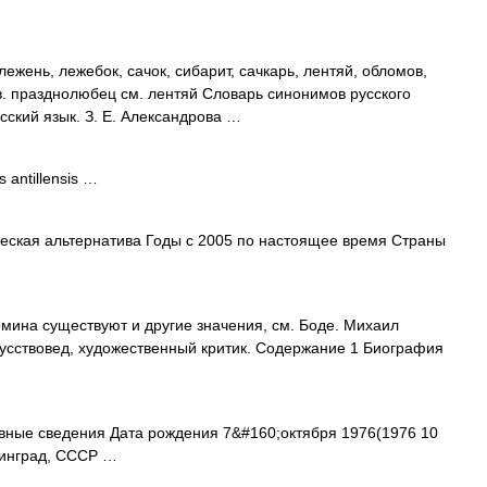
ежень, лежебок, сачок, сибарит, сачкарь, лентяй, обломов,
. празднолюбец см. лентяй Словарь синонимов русского
усский язык. З. Е. Александрова …
 antillensis …
еская альтернатива Годы с 2005 по настоящее время Страны
мина существуют и другие значения, см. Боде. Михаил
кусствовед, художественный критик. Содержание 1 Биография
ные сведения Дата рождения 7&#160;октября 1976(1976 10
нинград, СССР …