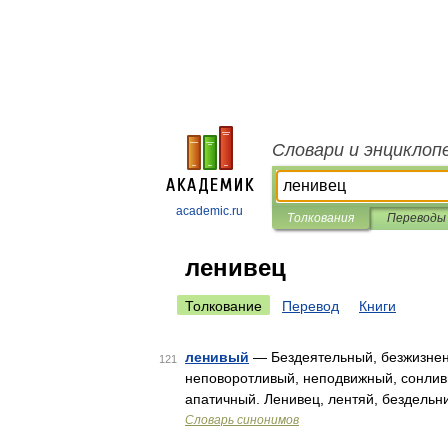
Словари и энциклоп
academic.ru
Толкования
Переводы
ленивец
Толкование
Перевод
Книги
ленивый
— Бездеятельный, безжизненн
121
неповоротливый, неподвижный, сонлив
апатичный. Ленивец, лентяй, бездельни
Словарь синонимов