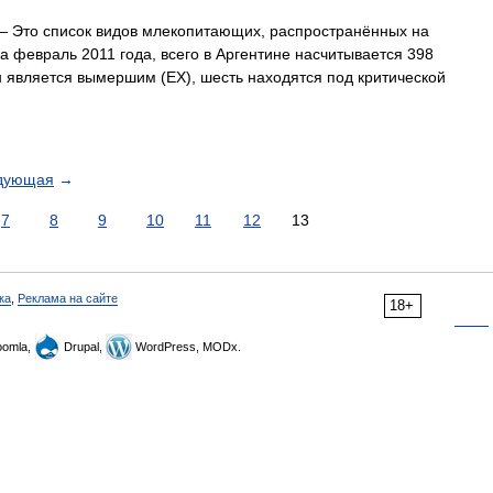
 Это список видов млекопитающих, распространённых на
а февраль 2011 года, всего в Аргентине насчитывается 398
 является вымершим (EX), шесть находятся под критической
дующая
→
7
8
9
10
11
12
13
ка
,
Реклама на сайте
18+
omla,
Drupal,
WordPress, MODx.